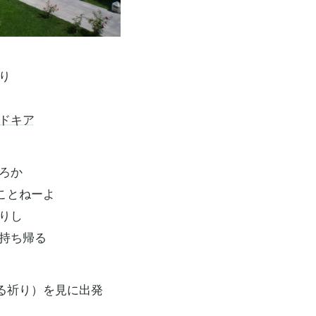
り
ドキア
ろか
ことねーよ
りし
り持ち帰る
る祈り）を見に出発