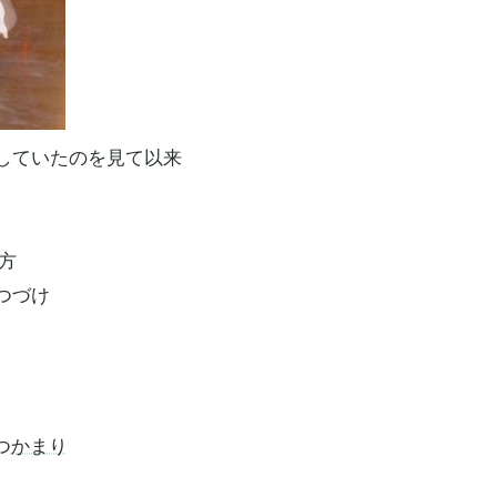
していたのを見て以来
方
つづけ
つ
かまり