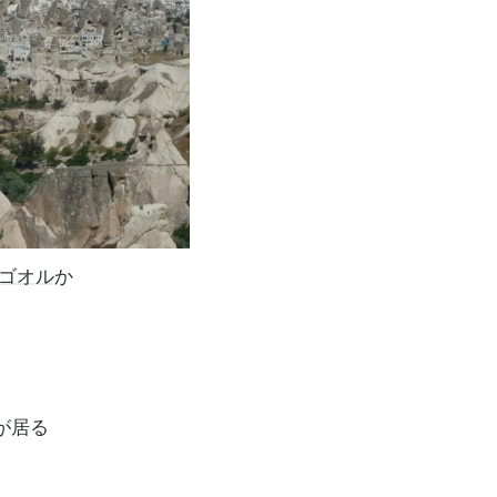
ゴオル
か
が居る