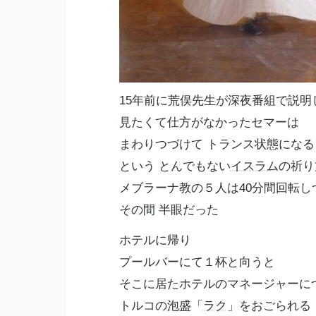
15年前に荒俣先生が深夜番組で説明
見たくて仕方がなかったセマーは
まわりつづけて トランス状態になる
という とんでもない
イスラム
の祈り
メブラーナ教の５人は40分間回転し
その間 半眼だった
ホテルに帰り
プールバーにて１杯と向うと
そこに居たホテルのマネージャーに
トルコの
泡盛
「
ラク
」をおごられる