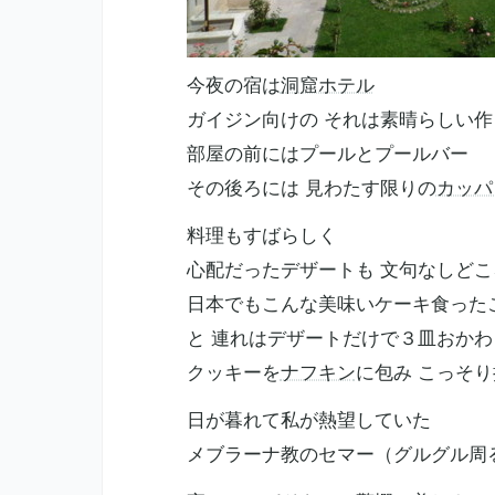
今夜の宿は
洞窟ホテル
ガイジン向けの それは素晴らしい作
部屋の前にはプールとプールバー
その後ろには 見わたす限りの
カッパ
料理もすばらしく
心配だったデザートも 文句なしどこ
日本でもこんな美味いケーキ食った
と 連れはデザートだけで３皿おかわ
クッキーを
ナフキン
に包み こっそ
日が暮れて私が熱望していた
メブラーナ教のセマー（グルグル周