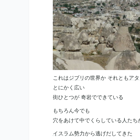
これは
ジブリ
の世界か それとも
アタ
とにかく広い
街ひとつが 奇岩でできている
もちろん今でも
穴をあけて中でくらしている人たち
イスラム
勢力から逃げだしてきた