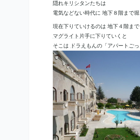
隠れキリシタン
たちは
電気などない時代に 地下８階まで堀
現在下りていけるのは 地下４階まで
マグライト
片手に下りていくと
そこは
ドラえもん
の「アパート
ごっ